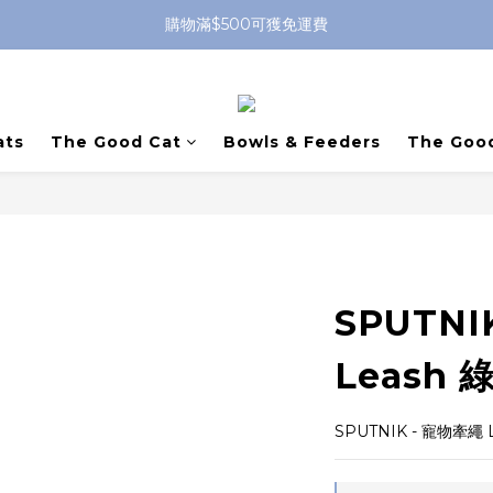
購物滿$500可獲免運費
ats
The Good Cat
Bowls & Feeders
The Goo
SPUTNI
Leash 
SPUTNIK - 寵物牽繩 