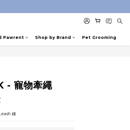
d Pawrent
Shop by Brand
Pet Grooming
K - 寵物牽繩
綠
Leash 綠